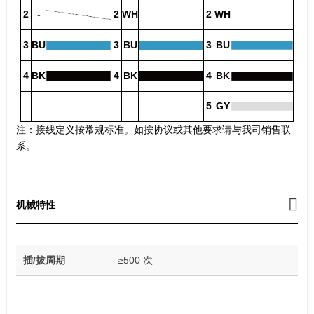
2
-
2
WH
2
WH
3
BU
3
BU
3
BU
4
BK
4
BK
4
BK
5
GY
注：接线定义按常规标准。如按协议或其他要求请与我司销售联
系。
机械特性
插/拔周期
≥500 次