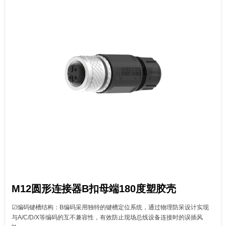
M12圆形连接器B扣母端180度塑胶壳
☑‌‌‌编码键槽结构‌：B编码采用独特的键槽定位系统，通过物理防呆设计实现
与A/C/D/X等编码的互不兼容性，有效防止现场总线设备连接时的误插风