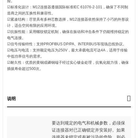
险。
☑‌‌‌标准化设计：M12连接器遵循国际标准IEC 61076-2-101，确保了不同制
造商之间的互换性和兼容性。
☑‌‌‌紧凑结构：尽管具有多种芯数选择，M12连接器依然保持了小巧的外形设
计，适合空间有限的应用环境。
☑‌‌‌抗振性能：采用螺纹锁定机制，确保在振动和冲击条件下仍能维持稳定的
电气连接。
☑‌‌‌信号传输特性‌：支持PROFIBUS DP/PA、INTERBUS等现场总线协议。
☑‌‌‌电压与电流：支持额定电压为250V，最大承载电流可达4A，适用于传输
中低功率信号的需求。
☑‌‌‌耐久性：优质的黄铜或磷铜端子经过实心镀金处理，抗氧化能力强，确保
插拔寿命超过500次。
说明
要达到规定的电气和机械参数，必须保
证连接器对已正确锁定并安装好。如果
连接器未锁定或有被污染的危险，则必