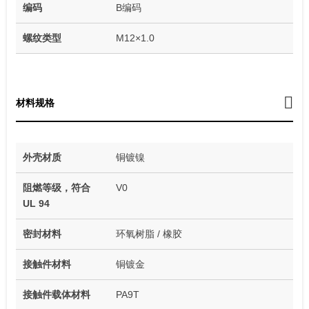
编码
B编码
螺纹类型
M12×1.0
材料规格
外壳材质
铜镀镍
阻燃等级，符合
V0
UL 94
密封材料
环氧树脂 / 橡胶
接触件材料
铜镀金
接触件载体材料
PA9T