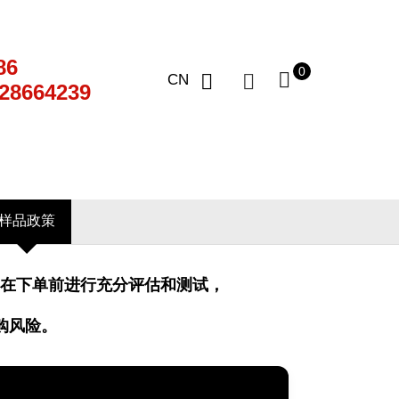
86
0
CN
28664239
样品政策
户在下单前进行充分评估和测试，
购风险。