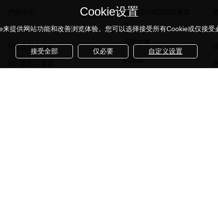
Cookie设置
产品中心
关于CONNODER康诺
德
kie来提供网站功能和改善浏览体验。您可以选择接受所有Cookie或仅接受必要
M5 圆形连接器
品牌故事
M8 圆形连接器
接受全部
仅必要
自定义设置
制造业
M9 圆形连接器
设计研发
M12 圆形连接器
产品认证
M16 圆形连接器
团队介绍
7/8 " 圆形连接器
展会信息
公司信息
noder康诺德所有 Corporation, All Rights Reserved
粤ICP备2023
Cookie设置