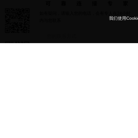
如有疑问，请输入您的电话，会有专人在24小时
我们使用Coo
内与您联系
提交信息
地址 : 广东省东莞市长安镇乌沙新乐路31号
电话 :
+86 18128664239
邮箱 :
sale@connoder.com
社交媒体
版权所有©Con