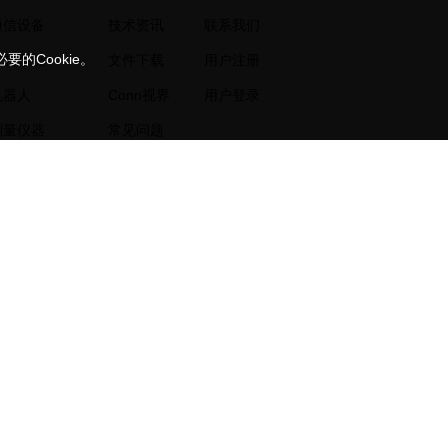
通信设备
技术资讯
联系我们
的Cookie。
控制系统
文件下载
用户注册
机器人
Conn视界
用户登录
测量仪器
常见问题
电源设备
服务中心
自动化生产线
样品政策
数控机床
输送系统
案例
108441号-3