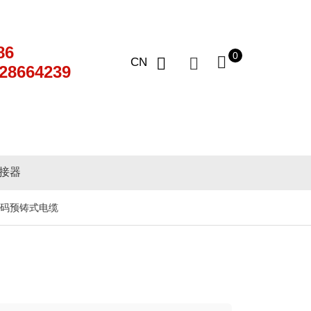
86
0
CN
28664239
连接器
编码预铸式电缆