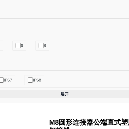
6
8
IP67
IP68
展开
M8圆形连接器公端直式塑