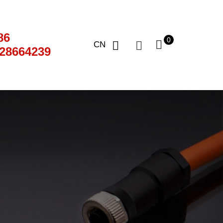
86
0
CN
28664239