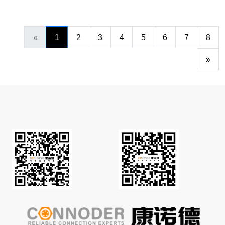
«
1
2
3
4
5
6
7
8
»