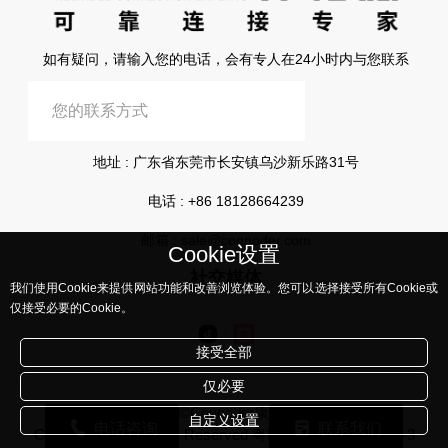
如有疑问，请输入您的电话，会有专人在24小时内与您联系
提交信息
地址 : 广东省东莞市长安镇乌沙新乐路31号
电话 :
+86 18128664239
邮箱 :
sale@connoder.com
Cookie设置
社交媒体
我们使用Cookie来提供网站功能和改善浏览体验。您可以选择接受所有Cookie或
仅接受必要的Cookie。
接受全部
仅必要
版权所有©Connoder康诺德所有
自定义设置
电话咨询
联系我们
Corporation, All Rights Reserved
粤ICP备2023108441号-3