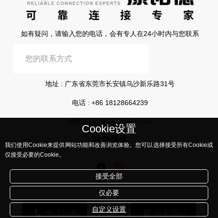
如有疑问，请输入您的电话，会有专人在24小时内与您联系
提交信息
地址 : 广东省东莞市长安镇乌沙新乐路31号
电话 :
+86 18128664239
邮箱 :
sale@connoder.com
Cookie设置
社交媒体
我们使用Cookie来提供网站功能和改善浏览体验。您可以选择接受所有Cookie或
仅接受必要的Cookie。
接受全部
仅必要
版权所有©Connoder康诺德所有
自定义设置
电话咨询
联系我们
Corporation, All Rights Reserved
粤ICP备2023108441号-3