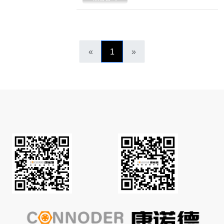
«
1
»