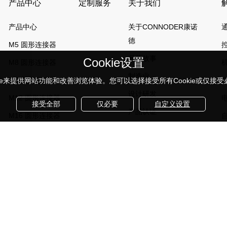
产品中心
定制服务
关于我们
产品中心
关于CONNODER康诺
德
M5 圆形连接器
品牌故事
Cookie设置
M8 圆形连接器
制造业
M9 圆形连接器
kie来提供网站功能和改善浏览体验。您可以选择接受所有Cookie或仅接受必要
设计研发
M12 圆形连接器
接受全部
仅必要
自定义设置
产品认证
M16 圆形连接器
团队介绍
7/8 " 圆形连接器
展会信息
公司信息
noder康诺德所有 Corporation, All Rights Reserved
粤ICP备2023