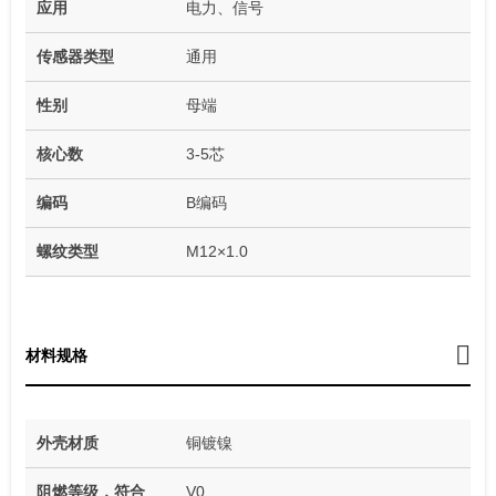
应用
电力、信号
传感器类型
通用
性别
母端
核心数
3-5芯
编码
B编码
螺纹类型
M12×1.0
材料规格
外壳材质
铜镀镍
阻燃等级，符合
V0