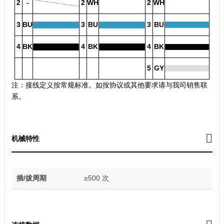
2
-
2
WH
2
WH
3
BU
3
BU
3
BU
4
BK
4
BK
4
BK
5
GY
注：接线定义按常规标准。如按协议或其他要求请与我司销售联
系。
机械特性
插/拔周期
≥500 次