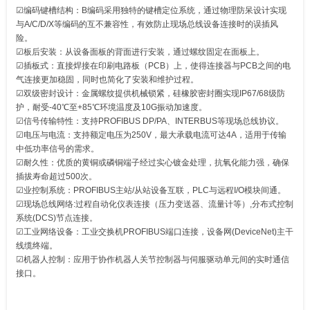
☑编码键槽结构‌：B编码采用独特的键槽定位系统，通过物理防呆设计实现
与A/C/D/X等编码的互不兼容性，有效防止现场总线设备连接时的误插风
险。
☑板后安装：从设备面板的背面进行安装，通过螺纹固定在面板上。
☑插板式：直接焊接在印刷电路板（PCB）上，使得连接器与PCB之间的电
气连接更加稳固，同时也简化了安装和维护过程。
☑双级密封设计：金属螺纹提供机械锁紧，硅橡胶密封圈实现IP67/68级防
护，耐受-40℃至+85℃环境温度及10G振动加速度。
☑信号传输特性‌：支持PROFIBUS DP/PA、INTERBUS等现场总线协议。
☑电压与电流：支持额定电压为250V，最大承载电流可达4A，适用于传输
中低功率信号的需求。
☑耐久性：优质的黄铜或磷铜端子经过实心镀金处理，抗氧化能力强，确保
插拔寿命超过500次。
☑业控制系统‌：PROFIBUS主站/从站设备互联，PLC与远程I/O模块间通。
☑现场总线网络:过程自动化仪表连接（压力变送器、流量计等）,分布式控制
系统(DCS)节点连接。
☑‌工业网络设备‌：工业交换机PROFIBUS端口连接，设备网(DeviceNet)主干
线缆终端。
☑‌机器人控制‌：应用于协作机器人关节控制器与伺服驱动单元间的实时通信
接口。